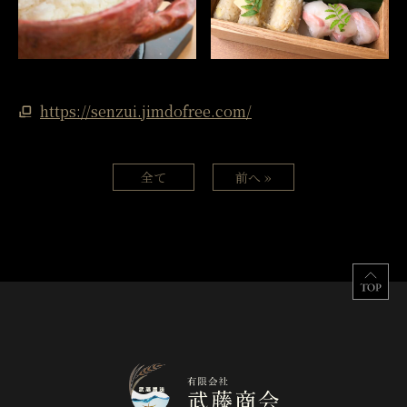
https://senzui.jimdofree.com/
全て
前へ »